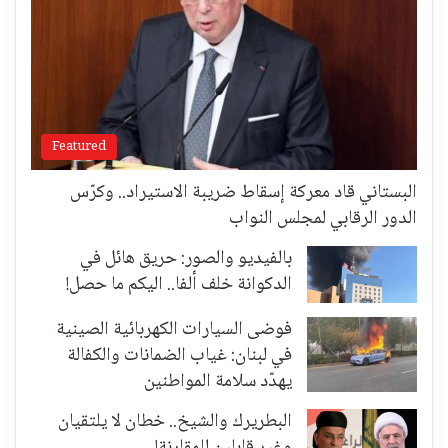
Featured
البستاني قاد معركة إسقاط ضريبة الاستيراد.. وكرّس
الدور الرقابي لمجلس النواب
بالفيديو والصور: حريق هائل في
الدكوانة خلف ألفا.. اليكم ما حصل!
فوضى السيارات الكهربائية الصينية
في لبنان: غياب الضمانات والكفالة
يهدّد سلامة المواطنين
البطريرك والشيخ.. خطان لا يلتقيان
وغير قابلين للمقارنة!