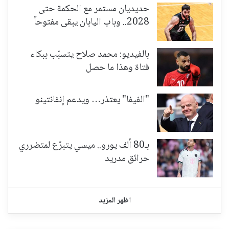
حديديان مستمر مع الحكمة حتى
2028.. وباب اليابان يبقى مفتوحاً
بالفيديو: محمد صلاح يتسبّب ببكاء
فتاة وهذا ما حصل
"الفيفا" يعتذر… ويدعم إنفانتينو
بـ80 ألف يورو.. ميسي يتبرّع لمتضرري
حرائق مدريد
اظهر المزيد