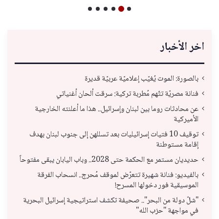
اخر الأخبار
بالصورة: الموت يُغيّب إعلاميّة عربيّة قديرة
فنانة مصريّة تتّهم مُطربة تركية: سرقت ألحان أغنياتي
عن محادثات روما بين لبنان وإسرائيل.. هذا ما أعلنته الخارجية
الأميركية
توقيف 10 فتيات إسرائيليات بعد تسللهن إلى جنوب لبنان بهدف
إقامة مستوطنة
حديديان مستمر مع الحكمة حتى 2028.. وباب اليابان يبقى مفتوحاً
بالفيديو: فنانة شهيرة تتعرّض لموقف مُحرج.. انسحاب الفرقة
الموسيقية فور دخولها المسرح!
"شلّ دولة من البحر".. صحيفة تكشف استراتيجية إسرائيل البحرية
في مواجهة "حزب الله"