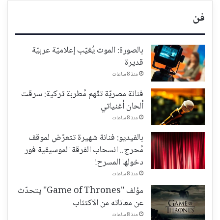
فن
بالصورة: الموت يُغيّب إعلاميّة عربيّة
قديرة
منذ 8 ساعات
فنانة مصريّة تتّهم مُطربة تركية: سرقت
ألحان أغنياتي
منذ 8 ساعات
بالفيديو: فنانة شهيرة تتعرّض لموقف
مُحرج.. انسحاب الفرقة الموسيقية فور
دخولها المسرح!
منذ 8 ساعات
مؤلف "Game of Thrones" يتحدّث
عن معاناته من الاكتئاب
منذ 8 ساعات