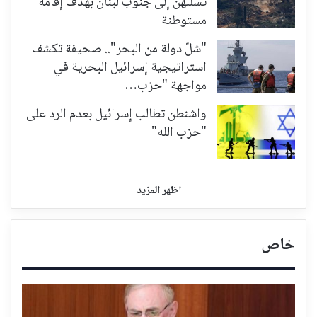
تسللهن إلى جنوب لبنان بهدف إقامة
مستوطنة
"شلّ دولة من البحر".. صحيفة تكشف
استراتيجية إسرائيل البحرية في
مواجهة "حزب…
واشنطن تطالب إسرائيل بعدم الرد على
"حزب الله"
اظهر المزيد
خاص