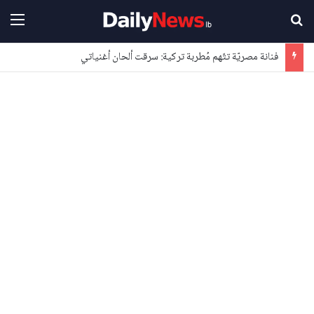
بحث عن
القا
فنانة مصريّة تتّهم مُطربة تركية: سرقت ألحان أغنياتي