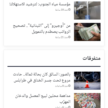
مؤسسة مياه الجنوب: لترشيد الاستهلاك!
منذ 18 ساعة
من "أوجيرو" إلى "اللبنانية".. تصحيح
الرواتب يصطدم بالتمويل
منذ 21 ساعة
متفرقات
بالصور: السائق كان بحالة ثمالة.. حادث
مروع تحت جسر الخناق في طرابلس
منذ 8 ساعات
مداهمة محلين لبيع المعسل والدخان
المهرّب
منذ 8 ساعات