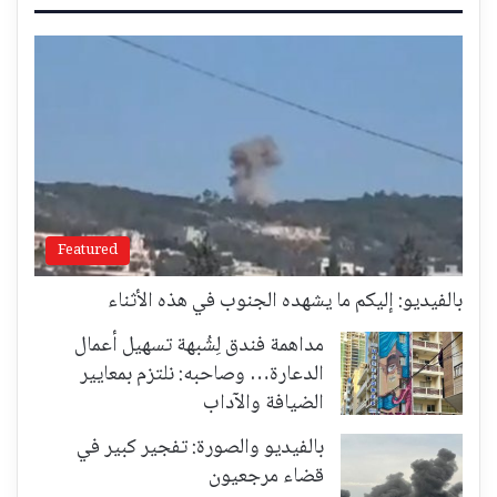
Featured
بالفيديو: إليكم ما يشهده الجنوب في هذه الأثناء
مداهمة فندق لِشُبهة تسهيل أعمال
الدعارة… وصاحبه: نلتزم بمعايير
الضيافة والآداب
بالفيديو والصورة: تفجير كبير في
قضاء مرجعيون