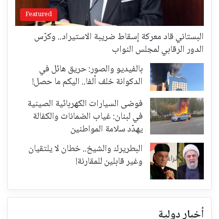
Featured
البستاني قاد معركة إسقاط ضريبة الاستيراد.. وكرّس
الدور الرقابي لمجلس النواب
بالفيديو والصور: حريق هائل في
الدكوانة خلف ألفا.. اليكم ما حصل!
فوضى السيارات الكهربائية الصينية
في لبنان: غياب الضمانات والكفالة
يهدّد سلامة المواطنين
البطريرك والشيخ.. خطان لا يلتقيان
وغير قابلين للمقارنة!
أخبار دولية