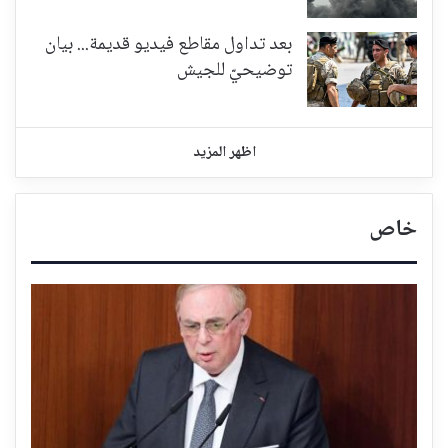
بعد تداول مقاطع فيديو قديمة... بيان
توضيحيّ للجيش
اظهر المزيد
خاص