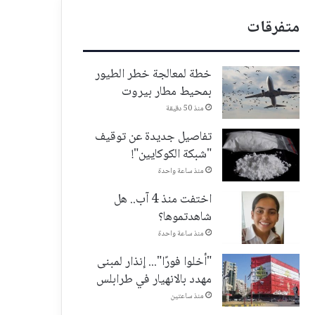
متفرقات
خطة لمعالجة خطر الطيور
بمحيط مطار بيروت
منذ 50 دقيقة
تفاصيل جديدة عن توقيف
"شبكة الكوكايين"!
منذ ساعة واحدة
اختفت منذ 4 آب.. هل
شاهدتموها؟
منذ ساعة واحدة
"أخلوا فورًا"... إنذار لمبنى
مهدد بالانهيار في طرابلس
منذ ساعتين