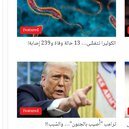
Featured
الكوليرا تتفشّى… 13 حالة وفاة و239 إصابة!
Featured
ل
ترامب "أُصيب بالجنون"… والسّبب؟!