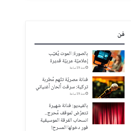
فن
بالصورة: الموت يُغيّب
إعلاميّة عربيّة قديرة
منذ 19 ساعة
فنانة مصريّة تتّهم مُطربة
تركية: سرقت ألحان أغنياتي
منذ 19 ساعة
بالفيديو: فنانة شهيرة
تتعرّض لموقف مُحرج..
انسحاب الفرقة الموسيقية
فور دخولها المسرح!