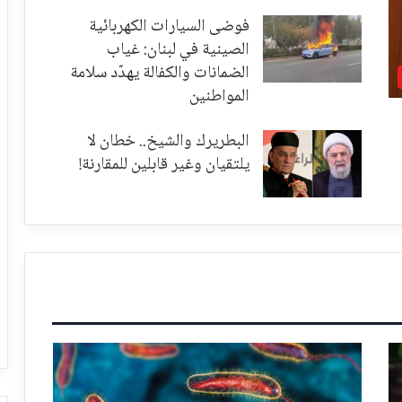
فوضى السيارات الكهربائية
الصينية في لبنان: غياب
الضمانات والكفالة يهدّد سلامة
المواطنين
البطريرك والشيخ.. خطان لا
يلتقيان وغير قابلين للمقارنة!