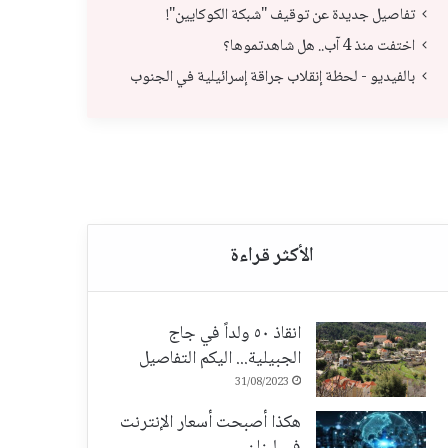
تفاصيل جديدة عن توقيف "شبكة الكوكايين"!
اختفت منذ 4 آب.. هل شاهدتموها؟
بالفيديو - لحظة إنقلاب جراقة إسرائيلية في الجنوب
تفاصيل جديدة عن توقيف "شبكة الكوكايين"!
اختفت من
انقاذ ٥٠ ولداً في جاج
الجبيلية... اليكم التفاصيل
31/08/2023
هكذا أصبحت أسعار الإنترنت
في لبنان