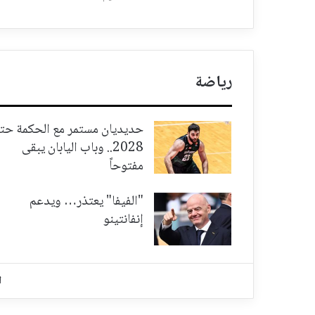
رياضة
حديديان مستمر مع الحكمة حت
2028.. وباب اليابان يبقى
مفتوحاً
"الفيفا" يعتذر… ويدعم
إنفانتينو
ا