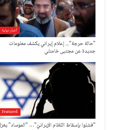
أخبار دولية
"حالة حرجة"... إعلام إيراني يكشف معلومات
جديدة عن مجتبى خامنئي
Featured
"فشلوا بإسقاط النّظام الإيرانيّ"… "الموساد" يعز