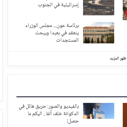
إسرائيلية في الجنوب
برئاسة عون... مجلس الوزراء
ينعقد في بعبدا ويبحث
المستجدات
ظهر المزيد
بالفيديو والصور: حريق هائل في
الدكوانة خلف ألفا.. اليكم ما
حصل!