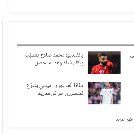
ى
بالفيديو: محمد صلاح يتسبّب
ببكاء فتاة وهذا ما حصل
بـ80 ألف يورو.. ميسي يتبرّع
لمتضرري حرائق مدريد
ظهر المزيد