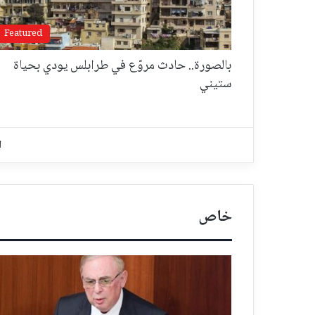
Featured
بالصورة.. حادث مروّع في طرابلس يودي بحياة
ستيني
ا
خاص