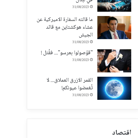
31/08/2023
ما قالته السفارة الاميركية عن
عشاء هوكشتاين مع قائد
الجيش
31/08/2023
"قوّصولوا بعرسو"... فقُتل !
31/08/2023
القمر الازرق العملاق... لا
تُغمضوا عيونكم!
31/08/2023
اقتصاد