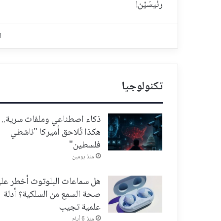
رئيسَيْن!
ا
تكنولوجيا
ذكاء اصطناعي وملفات سرية..
هكذا تُلاحق أميركا "ناشطي
فلسطين"
منذ يومين
هل سماعات البلوتوث أخطر عل
صحة السمع من السلكية؟ أدلة
علمية تجيب
منذ 6 أيام