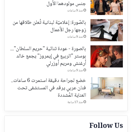
جنس مولودهما الأول
منذ 9 ساعات
بالصّورة: إعلاميّة لبنانية تُعلن طلاقها من
زوجها رجل الأعمال
منذ 9 ساعات
بالصورة - عودة ثنائية "حريم السلطان"...
بوستر "الربيع في إيمروز" يجمع خالد
أرغنش ومريم أوزرلي
منذ 9 ساعات
خضع لجراحة دقيقة استمرت 6 ساعات..
فنان عربي يرقد في المستشفى تحت
العناية المُشددة
منذ 17 ساعة
Follow Us