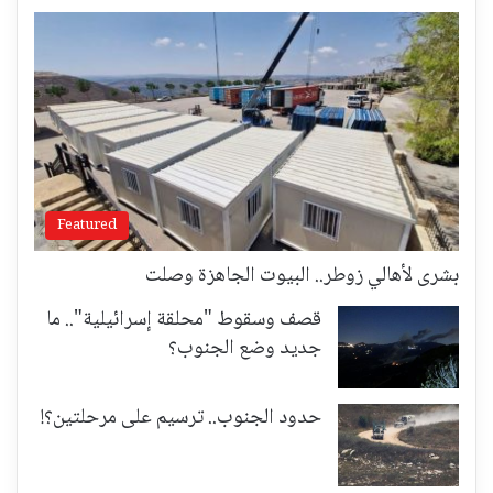
Featured
بشرى لأهالي زوطر.. البيوت الجاهزة وصلت
قصف وسقوط "محلقة إسرائيلية".. ما
جديد وضع الجنوب؟
حدود الجنوب.. ترسيم على مرحلتين؟!