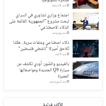
مبتكرة تكنولوجياً
منذ 11 ساعة
اجتماع وزاري تشاوري في السراي
لبحث مشروع "الجمهورية القائمة على
الذكاء الاصطناعي"
منذ يوم واحد
ذكاء اصطناعي وملفات سرية.. هكذا
تُلاحق أميركا "ناشطي فلسطين"
منذ 3 أيام
بالفيديو والصّور: أودي تكشف عن
سيارة Q9 الجديدة ومواصفاتها
المميزة
منذ أسبوع واحد