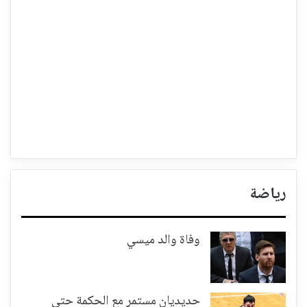
رياضة
وفاة والد ميسي
حديديان مستمر مع الحكمة حتى