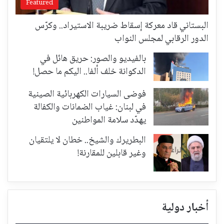
Featured
البستاني قاد معركة إسقاط ضريبة الاستيراد.. وكرّس
الدور الرقابي لمجلس النواب
بالفيديو والصور: حريق هائل في
الدكوانة خلف ألفا.. اليكم ما حصل!
فوضى السيارات الكهربائية الصينية
في لبنان: غياب الضمانات والكفالة
يهدّد سلامة المواطنين
البطريرك والشيخ.. خطان لا يلتقيان
وغير قابلين للمقارنة!
أخبار دولية