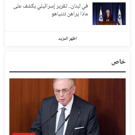
في لبنان.. تقرير إسرائيلي يكشف على
ماذا يراهن نتنياهو
اظهر المزيد
خاص