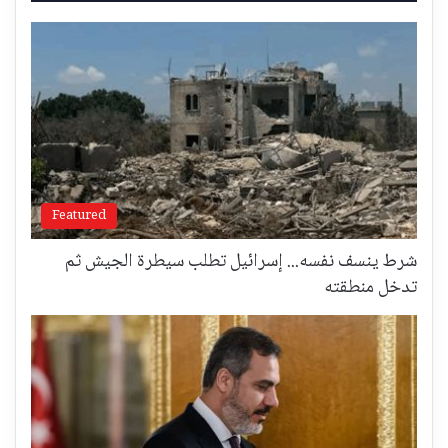
Featured
شرط ينسف نفسه... إسرائيل تطلب سيطرة الجيش ثم
تدخل منطقته