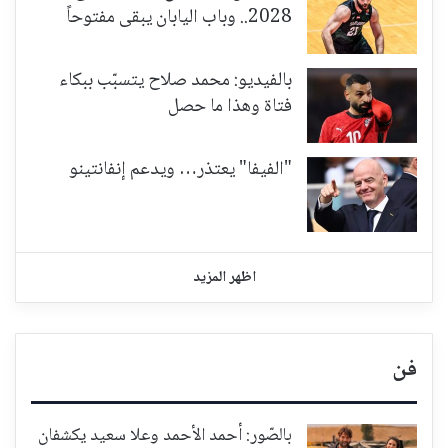
2028.. وباب اليابان يبقى مفتوحاً
بالفيديو: محمد صلاح يتسبّب ببكاء
فتاة وهذا ما حصل
"الفيفا" يعتذر… ويدعم إنفانتينو
اظهر المزيد
فن
بالصّور: أحمد الأحمد وعلا سعيد يكشفان