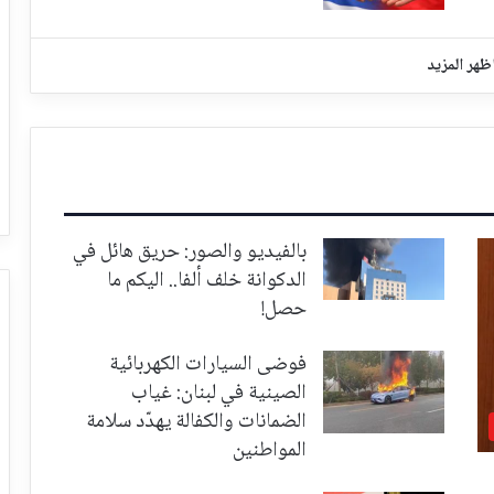
ظهر المزيد
بالفيديو والصور: حريق هائل في
الدكوانة خلف ألفا.. اليكم ما
حصل!
فوضى السيارات الكهربائية
الصينية في لبنان: غياب
الضمانات والكفالة يهدّد سلامة
المواطنين