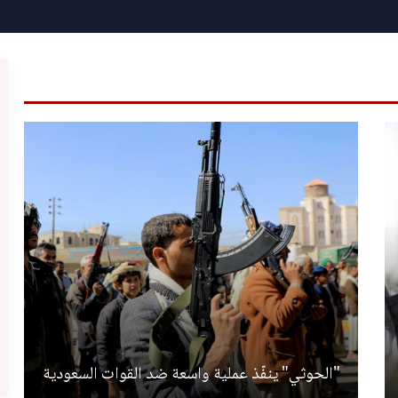
"الحوثي" ينفّذ عملية واسعة ضد القوات السعودية