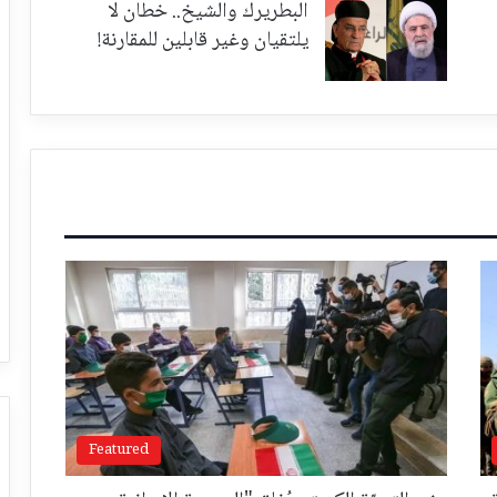
البطريرك والشيخ.. خطان لا
يلتقيان وغير قابلين للمقارنة!
Featured