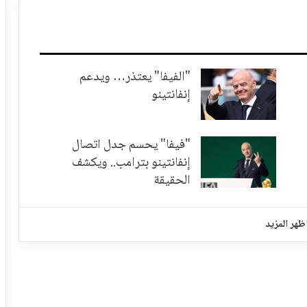
"الفيفا" يعتذر… ويدعم
إنفانتينو
"فيفا" يحسم جدل اتصال
إنفانتينو بترامب.. ويكشف
الحقيقة
ظهر المزيد