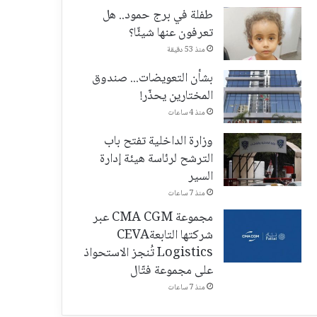
طفلة في برج حمود.. هل
تعرفون عنها شيئًا؟
منذ 53 دقيقة
بشأن التعويضات... صندوق
المختارين يحذّر!
منذ 4 ساعات
وزارة الداخلية تفتح باب
الترشح لرئاسة هيئة إدارة
السير
منذ 7 ساعات
مجموعة CMA CGM عبر
شركتها التابعةCEVA
Logistics تُنجز الاستحواذ
على مجموعة فتّال
منذ 7 ساعات