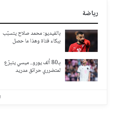
رياضة
بالفيديو: محمد صلاح يتسبّب
ببكاء فتاة وهذا ما حصل
بـ80 ألف يورو.. ميسي يتبرّع
لمتضرري حرائق مدريد
ا