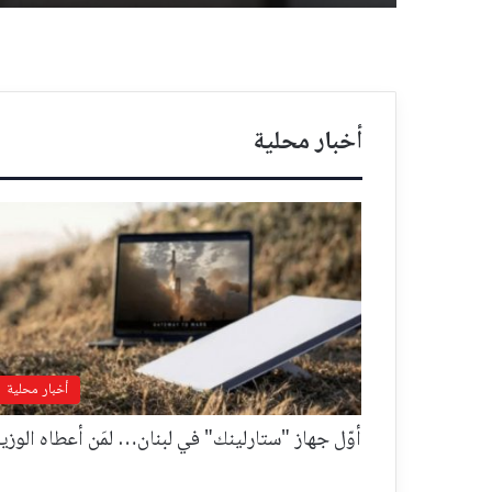
أخبار محلية
أخبار محلية
أوّل جهاز "ستارلينك" في لبنان… لمَن أعطاه الوزي