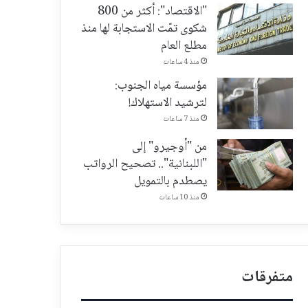
"الاقتصاد": أكثر من 800
شكوى تمّت الاستجابة لها منذ
مطلع العام
منذ 4 ساعات
مؤسسة مياه الجنوب:
لترشيد الاستهلاك!
منذ 7 ساعات
من "أوجيرو" إلى
"اللبنانية".. تصحيح الرواتب
يصطدم بالتمويل
منذ 10 ساعات
متفرقات