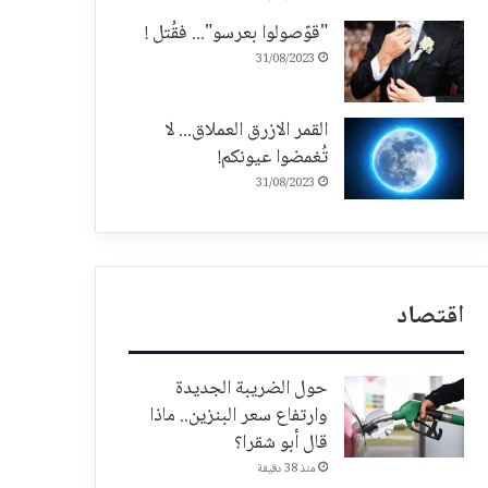
"قوّصولوا بعرسو"... فقُتل !
31/08/2023
القمر الازرق العملاق... لا
تُغمضوا عيونكم!
31/08/2023
اقتصاد
حول الضريبة الجديدة
وارتفاع سعر البنزين.. ماذا
قال أبو شقرا؟
منذ 38 دقيقة