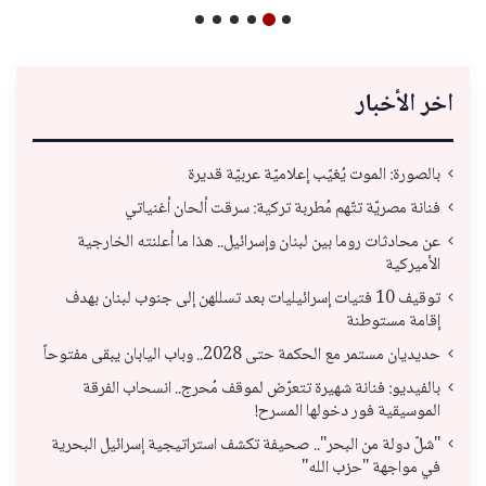
اخر الأخبار
بالصورة: الموت يُغيّب إعلاميّة عربيّة قديرة
فنانة مصريّة تتّهم مُطربة تركية: سرقت ألحان أغنياتي
عن محادثات روما بين لبنان وإسرائيل.. هذا ما أعلنته الخارجية
الأميركية
توقيف 10 فتيات إسرائيليات بعد تسللهن إلى جنوب لبنان بهدف
إقامة مستوطنة
حديديان مستمر مع الحكمة حتى 2028.. وباب اليابان يبقى مفتوحاً
بالفيديو: فنانة شهيرة تتعرّض لموقف مُحرج.. انسحاب الفرقة
الموسيقية فور دخولها المسرح!
"شلّ دولة من البحر".. صحيفة تكشف استراتيجية إسرائيل البحرية
في مواجهة "حزب الله"