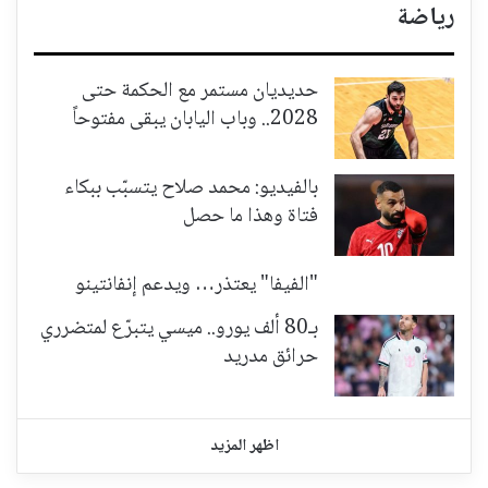
رياضة
حديديان مستمر مع الحكمة حتى
2028.. وباب اليابان يبقى مفتوحاً
بالفيديو: محمد صلاح يتسبّب ببكاء
فتاة وهذا ما حصل
"الفيفا" يعتذر… ويدعم إنفانتينو
بـ80 ألف يورو.. ميسي يتبرّع لمتضرري
حرائق مدريد
اظهر المزيد