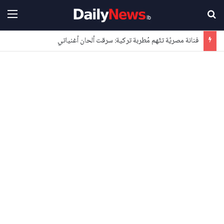
بحث عن
القا
فنانة مصريّة تتّهم مُطربة تركية: سرقت ألحان أغنياتي