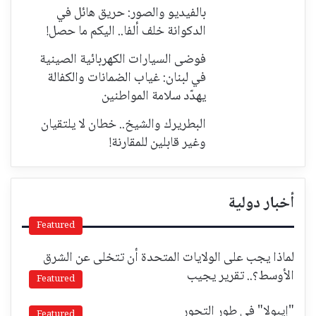
بالفيديو والصور: حريق هائل في
الدكوانة خلف ألفا.. اليكم ما حصل!
فوضى السيارات الكهربائية الصينية
في لبنان: غياب الضمانات والكفالة
يهدّد سلامة المواطنين
البطريرك والشيخ.. خطان لا يلتقيان
وغير قابلين للمقارنة!
أخبار دولية
Featured
لماذا يجب على الولايات المتحدة أن تتخلى عن الشرق
الأوسط؟.. تقرير يجيب
Featured
"إيبولا" في طور التحور
Featured