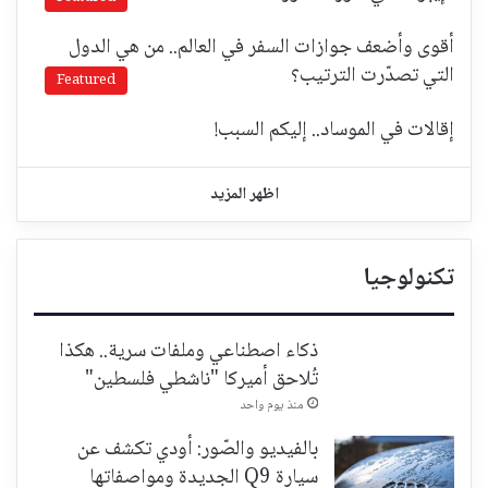
أقوى وأضعف جوازات السفر في العالم.. من هي الدول
التي تصدّرت الترتيب؟
Featured
إقالات في الموساد.. إليكم السبب!
اظهر المزيد
تكنولوجيا
ذكاء اصطناعي وملفات سرية.. هكذا
تُلاحق أميركا "ناشطي فلسطين"
منذ يوم واحد
بالفيديو والصّور: أودي تكشف عن
سيارة Q9 الجديدة ومواصفاتها