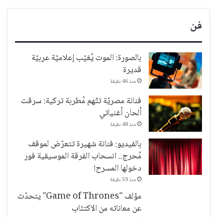
فن
بالصورة: الموت يُغيّب إعلاميّة عربيّة
قديرة
منذ 46 دقيقة
فنانة مصريّة تتّهم مُطربة تركية: سرقت
ألحان أغنياتي
منذ 48 دقيقة
بالفيديو: فنانة شهيرة تتعرّض لموقف
مُحرج.. انسحاب الفرقة الموسيقية فور
دخولها المسرح!
منذ 59 دقيقة
مؤلف "Game of Thrones" يتحدّث
عن معاناته من الاكتئاب