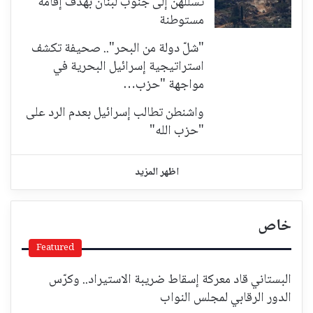
تسللهن إلى جنوب لبنان بهدف إقامة
مستوطنة
"شلّ دولة من البحر".. صحيفة تكشف
استراتيجية إسرائيل البحرية في
مواجهة "حزب…
واشنطن تطالب إسرائيل بعدم الرد على
"حزب الله"
اظهر المزيد
خاص
Featured
البستاني قاد معركة إسقاط ضريبة الاستيراد.. وكرّس
الدور الرقابي لمجلس النواب