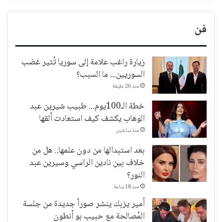
فن
زيارة راغب علامة إلى سوريا تُثير غضب
السوريين... ما السبب؟
منذ 26 دقيقة
خطة الـ100يوم... طبيب شيرين عبد
الوهاب يكشف كيف استعادت ألقها
منذ ساعتين
بعد استبدالها من دون علمها.. هل من
خلاف بين نادين الراسي وسيرين عبد
النور؟
منذ 18 ساعة
أمير يزبك ينشر صوراً جديدة من جلسة
المُصالحة مع حبيب بو أنطون