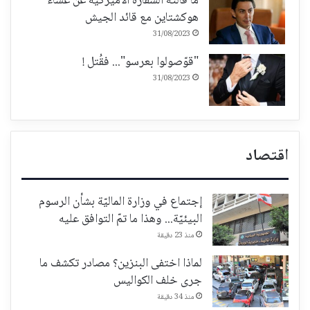
ما قالته السفارة الاميركية عن عشاء
هوكشتاين مع قائد الجيش
31/08/2023
"قوّصولوا بعرسو"... فقُتل !
31/08/2023
اقتصاد
إجتماع في وزارة الماليّة بشأن الرسوم
البيئيّة... وهذا ما تمّ التوافق عليه
منذ 23 دقيقة
لماذا اختفى البنزين؟ مصادر تكشف ما
جرى خلف الكواليس
منذ 34 دقيقة