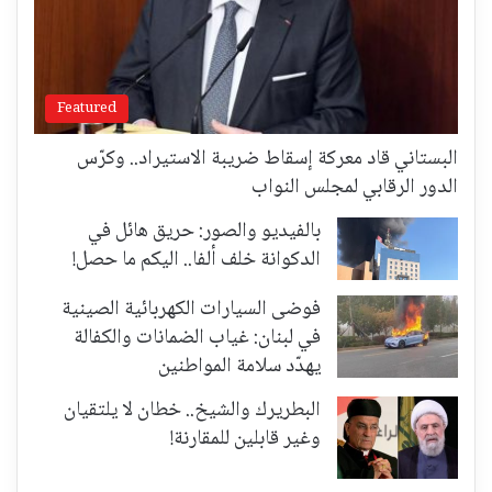
Featured
البستاني قاد معركة إسقاط ضريبة الاستيراد.. وكرّس
الدور الرقابي لمجلس النواب
بالفيديو والصور: حريق هائل في
الدكوانة خلف ألفا.. اليكم ما حصل!
فوضى السيارات الكهربائية الصينية
في لبنان: غياب الضمانات والكفالة
يهدّد سلامة المواطنين
البطريرك والشيخ.. خطان لا يلتقيان
وغير قابلين للمقارنة!