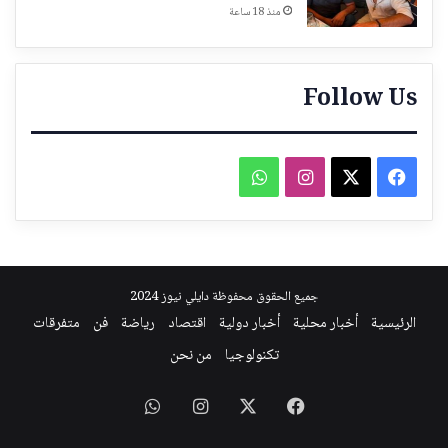
منذ 18 ساعة
Follow Us
فيسبوك
‫X
انستقرام
واتساب
جميع الحقوق محفوظة دايلي نيوز 2024
الرئيسية
أخبار محلية
أخبار دولية
اقتصاد
رياضة
فن
متفرقات
تكنولوجيا
من نحن
فيسبوك
‫X
انستقرام
واتساب