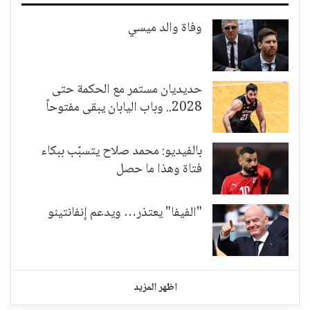
وفاة والد ميسي
حديديان مستمر مع الحكمة حتى
2028.. وباب اليابان يبقى مفتوحاً
بالفيديو: محمد صلاح يتسبّب ببكاء
فتاة وهذا ما حصل
"الفيفا" يعتذر… ويدعم إنفانتينو
اظهر المزيد