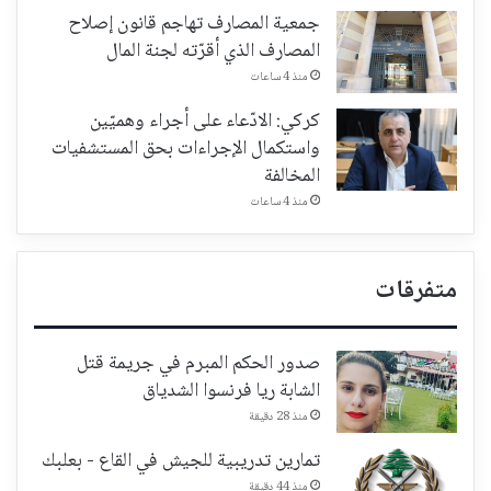
جمعية المصارف تهاجم قانون إصلاح
المصارف الذي أقرّته لجنة المال
منذ 4 ساعات
كركي: الادّعاء على أجراء وهميّين
واستكمال الإجراءات بحق المستشفيات
المخالفة
منذ 4 ساعات
متفرقات
صدور الحكم المبرم في جريمة قتل
الشابة ريا فرنسوا الشدياق
منذ 28 دقيقة
تمارين تدريبية للجيش في القاع - بعلبك
منذ 44 دقيقة