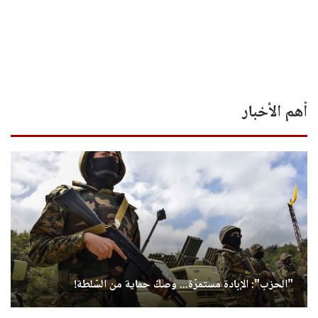
أهم الأخبار
"الحزب": الإبادة مستمرّة... وصكّ حماية من السّلطة!