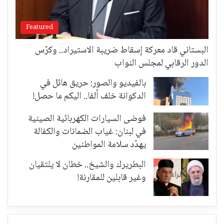
Featured
البستاني قاد معركة إسقاط ضريبة الاستيراد.. وكرّس
الدور الرقابي لمجلس النواب
بالفيديو والصور: حريق هائل في
الدكوانة خلف ألفا.. اليكم ما حصل!
فوضى السيارات الكهربائية الصينية
في لبنان: غياب الضمانات والكفالة
يهدّد سلامة المواطنين
البطريرك والشيخ.. خطان لا يلتقيان
وغير قابلين للمقارنة!