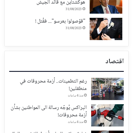
هوكشتاين مع قائد الجيش
31/08/2023
"قوّصولوا بعرسو"... فقُتل !
31/08/2023
اقتصاد
رغم التطمينات.. أزمة محروقات في
منطقتَين!
منذ 4 ساعات
البراكس يُوجّه رسالة الى المواطنين بشأن
أزمة محروقات!
منذ 4 ساعات