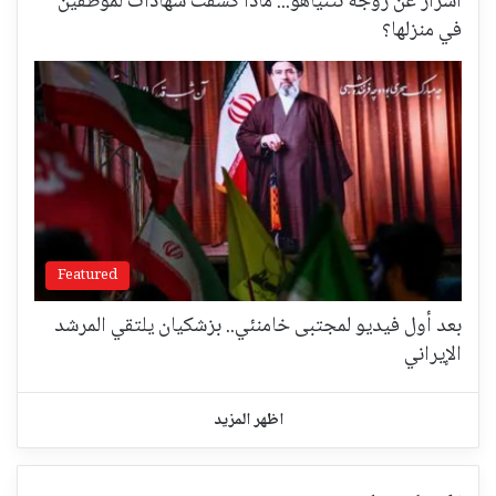
أسرارٌ عن زوجة نتنياهو... ماذا كشفت شهادات لموظفين
في منزلها؟
Featured
بعد أول فيديو لمجتبى خامنئي.. بزشكيان يلتقي المرشد
الإيراني
اظهر المزيد