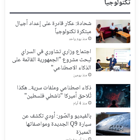
تكنولوجيا
شحادة: عكار قادرة على إعداد أجيال
مبتكرة تكنولوجياً
منذ يوم واحد
اجتماع وزاري تشاوري في السراي
لبحث مشروع "الجمهورية القائمة على
الذكاء الاصطناعي"
منذ يومين
ذكاء اصطناعي وملفات سرية.. هكذا
تُلاحق أميركا "ناشطي فلسطين"
منذ 4 أيام
بالفيديو والصّور: أودي تكشف عن
سيارة Q9 الجديدة ومواصفاتها
المميزة
منذ أسبوع واحد