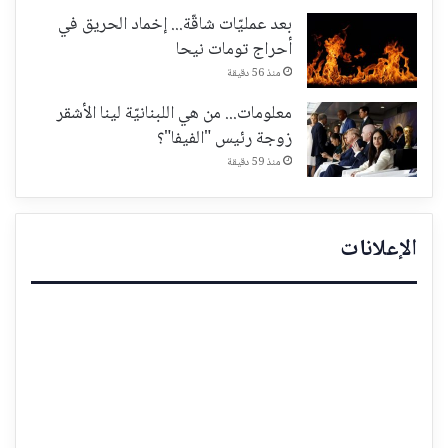
بعد عمليّات شاقّة... إخماد الحريق في
أحراج تومات نيحا
منذ 56 دقيقة
معلومات... من هي اللبنانيّة لينا الأشقر
زوجة رئيس "الفيفا"؟
منذ 59 دقيقة
الإعلانات