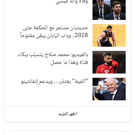
وفاة والد ميسي
حديديان مستمر مع الحكمة حتى
2028.. وباب اليابان يبقى مفتوحاً
بالفيديو: محمد صلاح يتسبّب ببكاء
فتاة وهذا ما حصل
"الفيفا" يعتذر… ويدعم إنفانتينو
اظهر المزيد