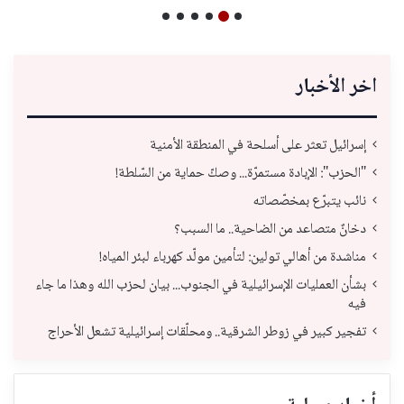
اخر الأخبار
إسرائيل تعثر على أسلحة في المنطقة الأمنية
"الحزب": الإبادة مستمرّة... وصكّ حماية من السّلطة!
نائب يتبرّع بمخصّصاته
دخانٌ متصاعد من الضاحية.. ما السبب؟
مناشدة من أهالي تولين: لتأمين مولّد كهرباء لبئر المياه!
بشأن العمليات الإسرائيلية في الجنوب... بيان لحزب الله وهذا ما جاء
فيه
تفجير كبير في زوطر الشرقية.. ومحلّقات إسرائيلية تشعل الأحراج