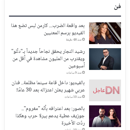
فن
بعد واقعة الضرب... كارمن لبس تضع هذا
الفيديو برسم المعنيين
منذ 48 دقيقة
رشيد النجار يحقق نجاحاً جديداً بـ"دلّلو"
ويقترب من المليون مشاهدة في أقل من
أسبوعين
منذ 9 ساعات
بالفيديو: داخل قاعة سينما مظلمة.. فنان
عربي شهير يعلن اعتزاله بعد 30 عامًا!
منذ 10 ساعات
بالصور: بعد اعترافه بأنّه "مغروم"..
جوزيف عطية يدعم بيرلا حرب وهكذا
ردّت الأخيرة