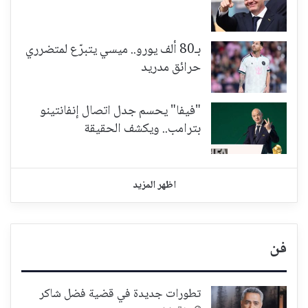
بـ80 ألف يورو.. ميسي يتبرّع لمتضرري
حرائق مدريد
"فيفا" يحسم جدل اتصال إنفانتينو
بترامب.. ويكشف الحقيقة
اظهر المزيد
فن
تطورات جديدة في قضية فضل شاكر