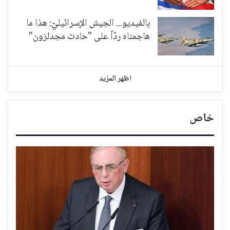
بالفيديو... الجيش الإسرائيليّ: هذا ما
هاجمناه ردّاً على "حادث مجدلزون"
اظهر المزيد
خاص