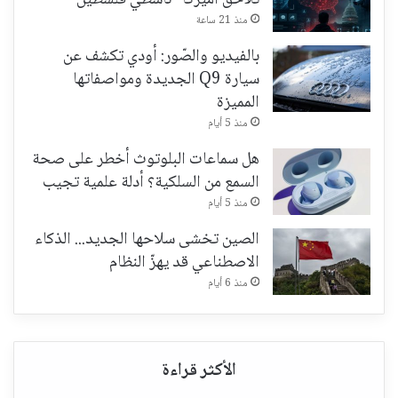
تُلاحق أميركا "ناشطي فلسطين"
منذ 21 ساعة
بالفيديو والصّور: أودي تكشف عن
سيارة Q9 الجديدة ومواصفاتها
المميزة
منذ 5 أيام
هل سماعات البلوتوث أخطر على صحة
السمع من السلكية؟ أدلة علمية تجيب
منذ 5 أيام
الصين تخشى سلاحها الجديد... الذكاء
الاصطناعي قد يهزّ النظام
منذ 6 أيام