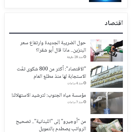
اقتصاد
حول الضريبة الجديدة وارتفاع سعر
البنزين.. ماذا قال أبو شقرا؟
منذ 28 دقيقة
"الاقتصاد": أكثر من 800 شكوى تمّت
الاستجابة لها منذ مطلع العام
منذ 4 ساعات
مؤسسة مياه الجنوب: لترشيد الاستهلاك!
منذ 7 ساعات
من "أوجيرو" إلى "اللبنانية".. تصحيح
الرواتب يصطدم بالتمويل