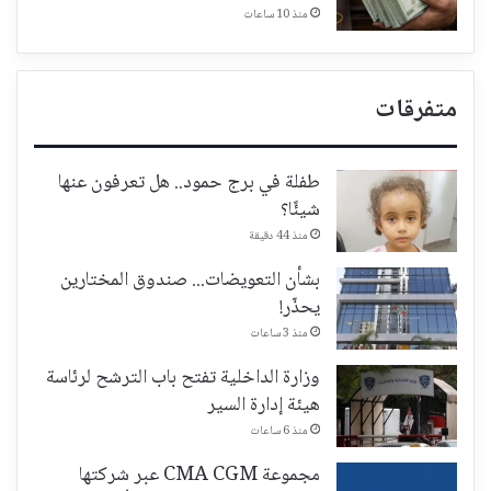
منذ 10 ساعات
متفرقات
طفلة في برج حمود.. هل تعرفون عنها
شيئًا؟
منذ 44 دقيقة
بشأن التعويضات... صندوق المختارين
يحذّر!
منذ 3 ساعات
وزارة الداخلية تفتح باب الترشح لرئاسة
هيئة إدارة السير
منذ 6 ساعات
مجموعة CMA CGM عبر شركتها