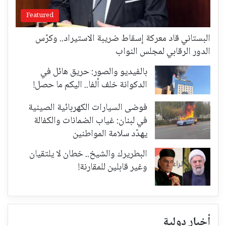
Featured
البستاني قاد معركة إسقاط ضريبة الاستيراد.. وكرّس
الدور الرقابي لمجلس النواب
بالفيديو والصور: حريق هائل في
الدكوانة خلف ألفا.. اليكم ما حصل!
فوضى السيارات الكهربائية الصينية
في لبنان: غياب الضمانات والكفالة
يهدّد سلامة المواطنين
البطريرك والشيخ.. خطان لا يلتقيان
وغير قابلين للمقارنة!
أخبار دولية