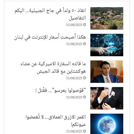
انقاذ ٥٠ ولداً في جاج الجبيلية... اليكم
التفاصيل
31/08/2023
هكذا أصبحت أسعار الإنترنت في لبنان
31/08/2023
ما قالته السفارة الاميركية عن عشاء
هوكشتاين مع قائد الجيش
31/08/2023
"قوّصولوا بعرسو"... فقُتل !
31/08/2023
القمر الازرق العملاق... لا تُغمضوا
عيونكم!
31/08/2023