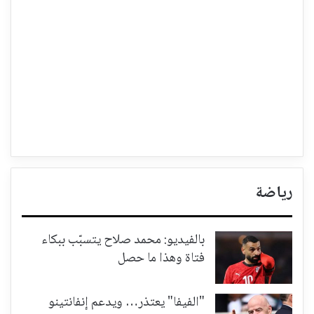
رياضة
بالفيديو: محمد صلاح يتسبّب ببكاء
فتاة وهذا ما حصل
"الفيفا" يعتذر… ويدعم إنفانتينو