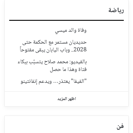
رياضة
وفاة والد ميسي
حديديان مستمر مع الحكمة حتى
2028.. وباب اليابان يبقى مفتوحاً
بالفيديو: محمد صلاح يتسبّب ببكاء
فتاة وهذا ما حصل
"الفيفا" يعتذر… ويدعم إنفانتينو
اظهر المزيد
فن