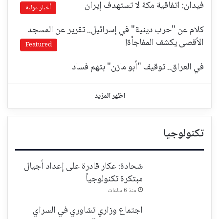
فيدان: اتفاقية مكة لا تستهدف إيران
أخبار دولية
كلام عن "حرب دينية" في إسرائيل.. تقرير عن المسجد
الأقصى يكشف المفاجأة!
Featured
في العراق.. توقيف "أبو مازن" بتهم فساد
اظهر المزيد
تكنولوجيا
شحادة: عكار قادرة على إعداد أجيال
مبتكرة تكنولوجياً
منذ 6 ساعات
اجتماع وزاري تشاوري في السراي