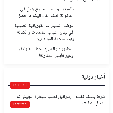
بالفيديو والصور: حريق هائل في
الدكوانة خلف ألفا.. اليكم ما حصل!
فوضى السيارات الكهربائية الصينية
في لبنان: غياب الضمانات والكفالة
يهدّد سلامة المواطنين
البطريرك والشيخ.. خطان لا يلتقيان
وغير قابلين للمقارنة!
أخبار دولية
Featured
شرط ينسف نفسه... إسرائيل تطلب سيطرة الجيش ثم
تدخل منطقته
Featured