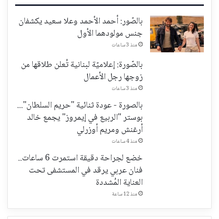
بالصّور: أحمد الأحمد وعلا سعيد يكشفان
جنس مولودهما الأول
منذ 3 ساعات
بالصّورة: إعلاميّة لبنانية تُعلن طلاقها من
زوجها رجل الأعمال
منذ 3 ساعات
بالصورة - عودة ثنائية "حريم السلطان"...
بوستر "الربيع في إيمروز" يجمع خالد
أرغنش ومريم أوزرلي
منذ 4 ساعات
خضع لجراحة دقيقة استمرت 6 ساعات..
فنان عربي يرقد في المستشفى تحت
العناية المُشددة
منذ 12 ساعة