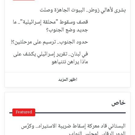
بشرى لأهالي زوطر.. البيوت الجاهزة وصلت
قصف وسقوط "محلقة إسرائيلية".. ما
جديد وضع الجنوب؟
حدود الجنوب.. ترسيم على مرحلتين؟!
في لبنان.. تقرير إسرائيلي يكشف على
ماذا يراهن نتنياهو
اظهر المزيد
خاص
Featured
البستاني قاد معركة إسقاط ضريبة الاستيراد.. وكرّس
الدور الرقابي لمجلس النواب