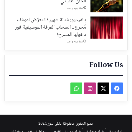
ألحان أغنياتي
منذ يوم واحد
بالفيديو: فنانة شهيرة تتعرّض لموقف
مُحرج.. انسحاب الفرقة الموسيقية فور
دخولها المسرح!
منذ يوم واحد
Follow Us
فيسبوك
‫X
انستقرام
واتساب
جميع الحقوق محفوظة دايلي نيوز 2024
الرئيسية
أخبار محلية
أخبار دولية
اقتصاد
رياضة
فن
متفرقات