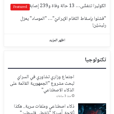
الكوليرا تتفشّى… 13 حالة وفاة و239 إصابة!
Featured
"فشلوا بإسقاط النّظام الإيرانيّ"… "الموساد" يعزل
رئيسَيْن!
اظهر المزيد
تكنولوجيا
اجتماع وزاري تشاوري في السراي
لبحث مشروع "الجمهورية القائمة على
الذكاء الاصطناعي"
منذ 3 ساعات
ذكاء اصطناعي وملفات سرية.. هكذا
تُلاحق أميركا "ناشطي فلسطين"