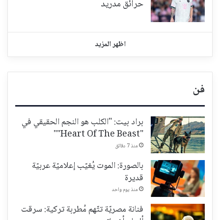
حرائق مدريد
اظهر المزيد
فن
براد بيت: "الكلب هو النجم الحقيقي في
"Heart Of The Beast""
منذ 7 دقائق
بالصورة: الموت يُغيّب إعلاميّة عربيّة
قديرة
منذ يوم واحد
فنانة مصريّة تتّهم مُطربة تركية: سرقت