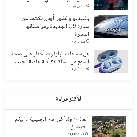
منذ يومين
بالفيديو والصّور: أودي تكشف عن
سيارة Q9 الجديدة ومواصفاتها
المميزة
منذ 6 أيام
هل سماعات البلوتوث أخطر على صحة
السمع من السلكية؟ أدلة علمية تجيب
منذ 6 أيام
انقاذ ٥٠ ولداً في جاج الجبيلية... اليكم
التفاصيل
31/08/2023