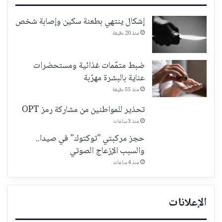
إشكال ينتهي بطعنة سكين وإصابة شخص
منذ 20 دقيقة
ضبط متمّمات غذائية ومستحضرات
عناية بالبشرة مهرّبة
منذ 55 دقيقة
تحذير للمواطنين من مشاركة رمز OPT
منذ 3 ساعات
حجز مركبتي "توكتوك" في صيدا..
والسبب الإزعاج الصوتي
منذ 4 ساعات
الإعلانات