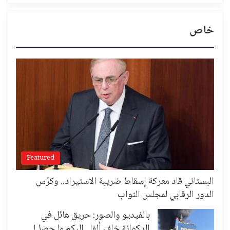
خاص
Featured
البستاني قاد معركة إسقاط ضريبة الاستيراد.. وكرّس
الدور الرقابي لمجلس النواب
بالفيديو والصور: حريق هائل في
الدكوانة خلف ألفا.. اليكم ما حصل!