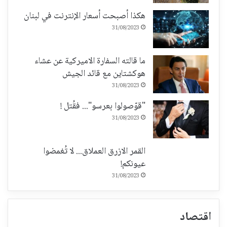
هكذا أصبحت أسعار الإنترنت في لبنان
31/08/2023
ما قالته السفارة الاميركية عن عشاء
هوكشتاين مع قائد الجيش
31/08/2023
"قوّصولوا بعرسو"... فقُتل !
31/08/2023
القمر الازرق العملاق... لا تُغمضوا
عيونكم!
31/08/2023
اقتصاد