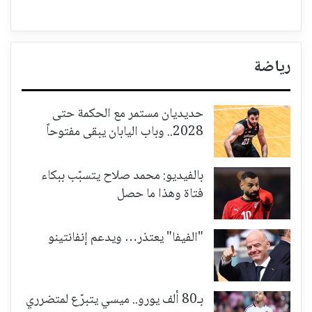
رياضة
حديديان مستمر مع الحكمة حتى
2028.. وباب اليابان يبقى مفتوحاً
بالفيديو: محمد صلاح يتسبّب ببكاء
فتاة وهذا ما حصل
"الفيفا" يعتذر… ويدعم إنفانتينو
بـ80 ألف يورو.. ميسي يتبرّع لمتضرري