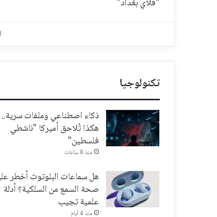
"فلاي بغداد"
ا
تكنولوجيا
ذكاء اصطناعي وملفات سرية..
هكذا تُلاحق أميركا "ناشطي
فلسطين"
منذ 8 ساعات
هل سماعات البلوتوث أخطر عل
صحة السمع من السلكية؟ أدلة
علمية تجيب
منذ 4 أيام