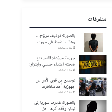
متفرقات
بالصورة: توقيف مروّج…
وهذا ما ضبط في حوزته
منذ 10 ساعات
جريمة مروّعة: قاصر تقع
ضحيّة اعتداء جنسي وابتزاز!
منذ 10 ساعات
توضيح من قوى الأمن عن
جهوزية أحد مخافرها
منذ 10 ساعات
بالصورة: غادرت سوريا إلى
لبنان وفُقد أثرها.. هل