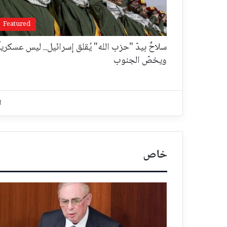
Featured
سلاحٌ بيدّ "حزب الله" يُقلق إسرائيل.. ليس عسكرياً
ويخصّ الجنوب
ا
خاص