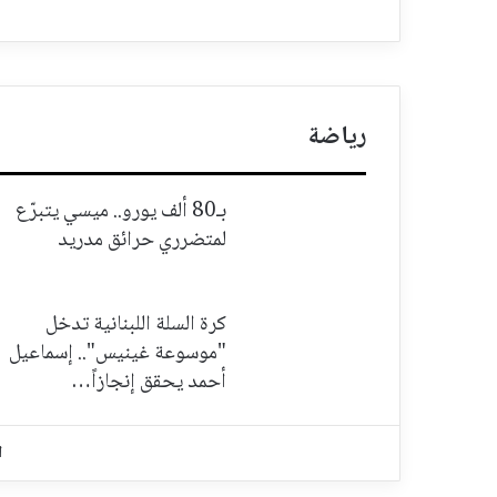
رياضة
بـ80 ألف يورو.. ميسي يتبرّع
لمتضرري حرائق مدريد
كرة السلة اللبنانية تدخل
"موسوعة غينيس".. إسماعيل
أحمد يحقق إنجازاً…
ا