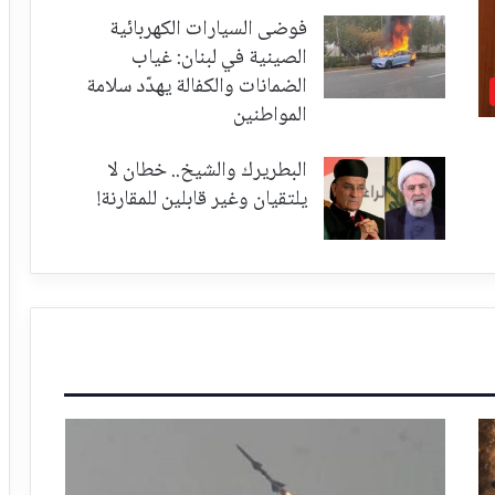
فوضى السيارات الكهربائية
الصينية في لبنان: غياب
الضمانات والكفالة يهدّد سلامة
المواطنين
البطريرك والشيخ.. خطان لا
يلتقيان وغير قابلين للمقارنة!