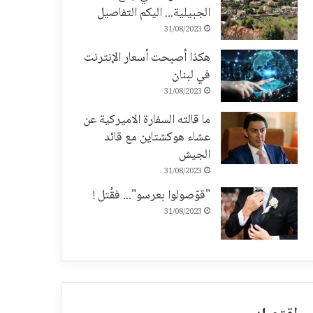
الجبيلية... اليكم التفاصيل
31/08/2023
هكذا أصبحت أسعار الإنترنت
في لبنان
31/08/2023
ما قالته السفارة الاميركية عن
عشاء هوكشتاين مع قائد
الجيش
31/08/2023
"قوّصولوا بعرسو"... فقُتل !
31/08/2023