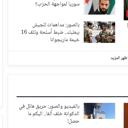
سوريا لمواجهة الحزب؟
بالصور: مداهمات للجيش
ببعلبك.. ضبط أسلحة وتلف 16
خيمة ماريجوانا
ظهر المزيد
بالفيديو والصور: حريق هائل في
الدكوانة خلف ألفا.. اليكم ما
حصل!