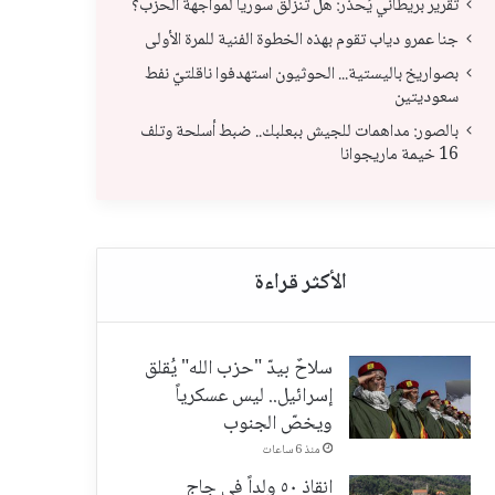
تقرير بريطاني يُحذّر: هل تنزلق سوريا لمواجهة الحزب؟
جنا عمرو دياب تقوم بهذه الخطوة الفنية للمرة الأولى
بصواريخ باليستية... الحوثيون استهدفوا ناقلتيّ نفط
جنا عمرو دياب تقوم بهذه الخطوة الفنية للمرة
بصو
سعوديتين
الأولى
نفط
بالصور: مداهمات للجيش ببعلبك.. ضبط أسلحة وتلف
16 خيمة ماريجوانا
سلاحٌ بيدّ "حزب الله" يُقلق
إسرائيل.. ليس عسكرياً
ويخصّ الجنوب
منذ 6 ساعات
انقاذ ٥٠ ولداً في جاج