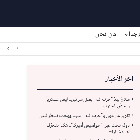
جيا
من نحن
اخر الأخبار
سلاحٌ بيدّ "حزب الله" يُقلق إسرائيل.. ليس عسكرياً
ويخصّ الجنوب
تقرير عن عون و"حزب الله".. سيناريوهات تنتظر لبنان
دولة تحت عين "جواسيس أميركا".. هكذا تتحرّك
الاستخبارات