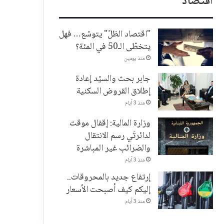
اقتصاد
"اقتصاد الظلّ" يتوسّع… فهل
يتخطّى الـ50 في المئة؟
منذ يومين
جابر بحث والسيّد إعادة
إطلاق القروض السكنية
منذ 3 أيام
وزارة المالية: إقفال موقت
لدائرتَي رسم الانتقال
والضرائب غير المباشرة
منذ 3 أيام
إرتفاع جديد بالمحروقات..
إليكم كيف أصبحت الأسعار
منذ 3 أيام