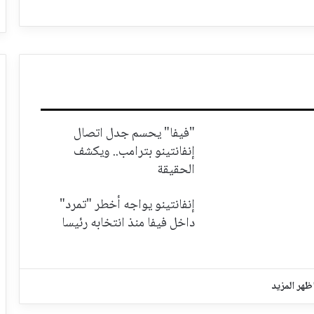
"فيفا" يحسم جدل اتصال
إنفانتينو بترامب.. ويكشف
الحقيقة
إنفانتينو يواجه أخطر "تمرد"
داخل فيفا منذ انتخابه رئيسا
ظهر المزيد