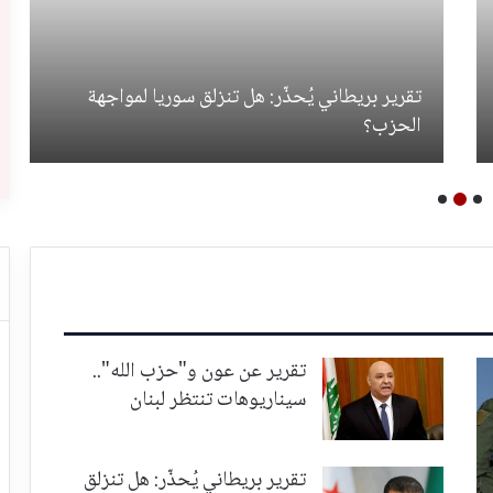
تقرير بريطاني يُحذّر: هل تنزلق سوريا لمواجهة
الحزب؟
تقرير عن عون و"حزب الله"..
سيناريوهات تنتظر لبنان
تقرير بريطاني يُحذّر: هل تنزلق