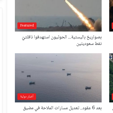
Featured
بصواريخ باليستية... الحوثيون استهدفوا ناقلتيّ
نفط سعوديتين
أخبار دولية
بعد 6 عقود.. تعديل مسارات الملاحة في مضيق