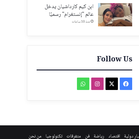
ابن كيم كارداشيان يدخل
عالم "إنستغرام" رسميًا
منذ 10 ساعات
Follow Us
فيسبوك
‫X
انستقرام
واتساب
ار دولية
اقتصاد
رياضة
فن
متفرقات
تكنولوجيا
من نحن