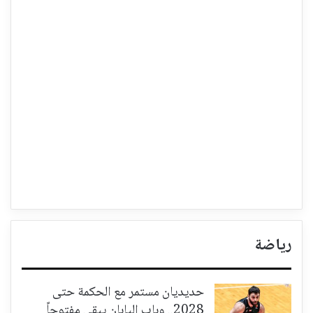
رياضة
حديديان مستمر مع الحكمة حتى
2028.. وباب اليابان يبقى مفتوحاً