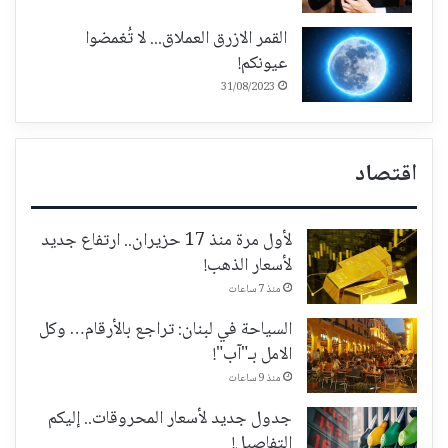
القمر الازرق العملاق... لا تُغمضوا
عيونكم!
31/08/2023
اقتصاد
لأول مرة منذ 17 حزيران.. ارتفاع جديد
لأسعار الذهب!
منذ 7 ساعات
السياحة في لبنان: تراجع بالأرقام… وكل
الامل بـ"آب"!
منذ 9 ساعات
جدول جديد لأسعار المحروقات.. إليكم
التفاصيل!