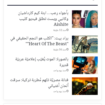
بأجواء رعب… ابنة كيم كارداشيان
وكانيي ويست تطلق فيديو كليب
Aishite
منذ 12 دقيقة
براد بيت: "الكلب هو النجم الحقيقي في
"Heart Of The Beast""
منذ 56 دقيقة
بالصورة: الموت يُغيّب إعلاميّة عربيّة
قديرة
منذ يوم واحد
فنانة مصريّة تتّهم مُطربة تركية: سرقت
ألحان أغنياتي
منذ يوم واحد