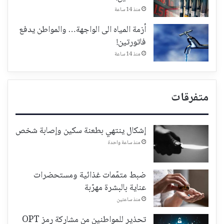
منذ 14 ساعة
أزمة المياه الى الواجهة… والمواطن يدفع
فاتورتين!
منذ 14 ساعة
متفرقات
إشكال ينتهي بطعنة سكين وإصابة شخص
منذ ساعة واحدة
ضبط متمّمات غذائية ومستحضرات
عناية بالبشرة مهرّبة
منذ ساعتين
تحذير للمواطنين من مشاركة رمز OPT