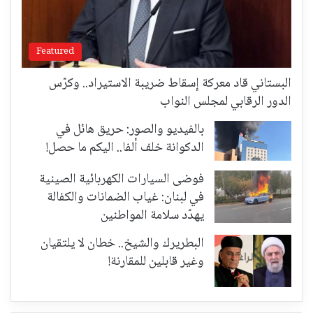
Featured
البستاني قاد معركة إسقاط ضريبة الاستيراد.. وكرّس
الدور الرقابي لمجلس النواب
بالفيديو والصور: حريق هائل في
الدكوانة خلف ألفا.. اليكم ما حصل!
فوضى السيارات الكهربائية الصينية
في لبنان: غياب الضمانات والكفالة
يهدّد سلامة المواطنين
البطريرك والشيخ.. خطان لا يلتقيان
وغير قابلين للمقارنة!