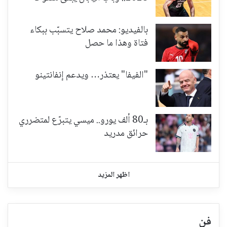
بالفيديو: محمد صلاح يتسبّب ببكاء
فتاة وهذا ما حصل
"الفيفا" يعتذر… ويدعم إنفانتينو
بـ80 ألف يورو.. ميسي يتبرّع لمتضرري
حرائق مدريد
اظهر المزيد
فن