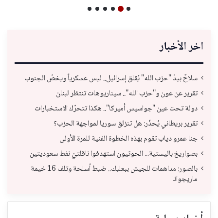
اخر الأخبار
سلاحٌ بيدّ "حزب الله" يُقلق إسرائيل.. ليس عسكرياً ويخصّ الجنوب
تقرير عن عون و"حزب الله".. سيناريوهات تنتظر لبنان
دولة تحت عين "جواسيس أميركا".. هكذا تتحرّك الاستخبارات
تقرير بريطاني يُحذّر: هل تنزلق سوريا لمواجهة الحزب؟
جنا عمرو دياب تقوم بهذه الخطوة الفنية للمرة الأولى
بصواريخ باليستية... الحوثيون استهدفوا ناقلتيّ نفط سعوديتين
بالصور: مداهمات للجيش ببعلبك.. ضبط أسلحة وتلف 16 خيمة
ماريجوانا