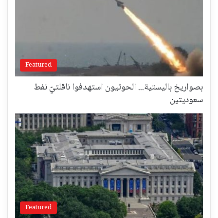
Featured
بصواريخ باليستية... الحوثيون استهدفوا ناقلتيّ نفط
سعوديتين
Featured