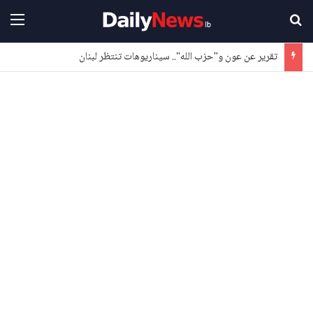
بحث عن
القا
تقرير عن عون و"حزب الله".. سيناريوهات تنتظر لبنان