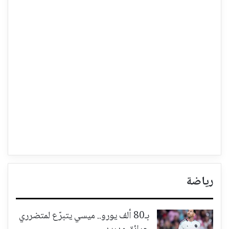
رياضة
بـ80 ألف يورو.. ميسي يتبرّع لمتضرري