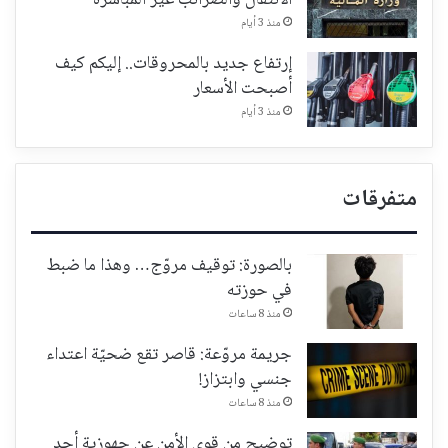
الانتقال والضرائب غير المباشرة
منذ 3 أيام
إرتفاع جديد بالمحروقات.. إليكم كيف
أصبحت الأسعار
منذ 3 أيام
متفرقات
بالصورة: توقيف مروّج… وهذا ما ضبط
في حوزته
منذ 8 ساعات
جريمة مروّعة: قاصر تقع ضحيّة اعتداء
جنسي وابتزاز!
منذ 8 ساعات
توضيح من قوى الأمن عن جهوزية أحد