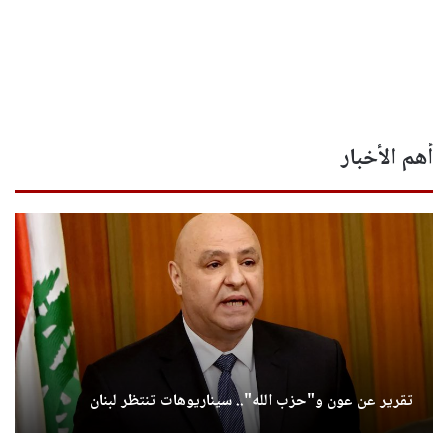
أهم الأخبار
تقرير عن عون و"حزب الله".. سيناريوهات تنتظر لبنان