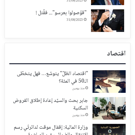
31/08/2023
"قوّصولوا بعرسو"... فقُتل !
31/08/2023
اقتصاد
"اقتصاد الظلّ" يتوسّع… فهل يتخطّى
الـ50 في المئة؟
منذ يومين
جابر بحث والسيّد إعادة إطلاق القروض
السكنية
منذ يومين
وزارة المالية: إقفال موقت لدائرتَي رسم