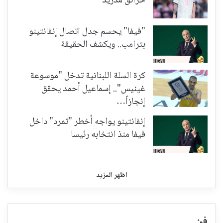
حرائق مدريد
"فيفا" يحسم جدل اتصال إنفانتينو
بترامب.. ويكشف الحقيقة
كرة السلة اللبنانية تدخل "موسوعة
غينيس".. إسماعيل أحمد يحقق
إنجازاً…
إنفانتينو يواجه أخطر "تمرد" داخل
فيفا منذ انتخابه رئيسا
اظهر المزيد
فن