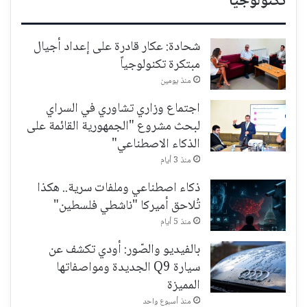
تكنولوجيا
شحادة: عكار قادرة على إعداد أجيال
مبتكرة تكنولوجياً
منذ يومين
اجتماع وزاري تشاوري في السراي
لبحث مشروع "الجمهورية القائمة على
الذكاء الاصطناعي"
منذ 3 أيام
ذكاء اصطناعي وملفات سرية.. هكذا
تُلاحق أميركا "ناشطي فلسطين"
منذ 5 أيام
بالفيديو والصّور: أودي تكشف عن
سيارة Q9 الجديدة ومواصفاتها
المميزة
منذ أسبوع واحد