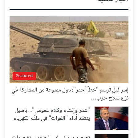
Featured
إسرائيل ترسم "خطاً أحمر": دول ممنوعة من المشاركة في
نزع سلاح حزب…
"شعر وإنشاء وكلام عمومي"... باسيل
ينتقد أداء "القوات" في ملفّ الكهرباء
تصعيد ميداني في الجنوب.. تفجيرات