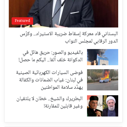
Featured
البستاني قاد معركة إسقاط ضريبة الاستيراد.. وكرّس
الدور الرقابي لمجلس النواب
بالفيديو والصور: حريق هائل في
الدكوانة خلف ألفا.. اليكم ما حصل!
فوضى السيارات الكهربائية الصينية
في لبنان: غياب الضمانات والكفالة
يهدّد سلامة المواطنين
البطريرك والشيخ.. خطان لا يلتقيان
وغير قابلين للمقارنة!