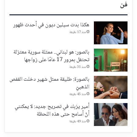
فن
هكذا بدت سيلين ديون في أحدث ظهور
منذ 17 دقيقة
بالصور: هو لبناني.. ممثلة سورية معتزلة
تحتفل بمرور 17 عامًا على زواجها
منذ 31 دقيقة
بالصورة: طليقة ممثل شهير دخلت القفص
الذهبيّ
منذ 45 دقيقة
أمير يزبك في تصريح جديد: لا يمكنني
أنّ أسامح حتى هذه اللحظة
منذ 49 دقيقة