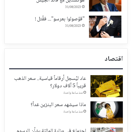
هوكشتاين مع قائد الجيش
31/08/2023
"قوّصولوا بعرسو"... فقُتل !
31/08/2023
اقتصاد
عاد ليُسجل أرقاماً قياسية.. سعر الذهب
قريباً 5 آلاف دولار؟
منذ ساعة واحدة
ماذا سيشهد سعر البنزين غداً؟
منذ ساعة واحدة
إجتماع في وزارة الماليّة بشأن الرسوم