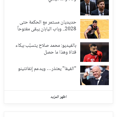
حديديان مستمر مع الحكمة حتى
2028.. وباب اليابان يبقى مفتوحاً
بالفيديو: محمد صلاح يتسبّب ببكاء
فتاة وهذا ما حصل
"الفيفا" يعتذر… ويدعم إنفانتينو
اظهر المزيد