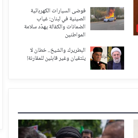
فوضى السيارات الكهربائية
الصينية في لبنان: غياب
الضمانات والكفالة يهدّد سلامة
المواطنين
البطريرك والشيخ.. خطان لا
يلتقيان وغير قابلين للمقارنة!