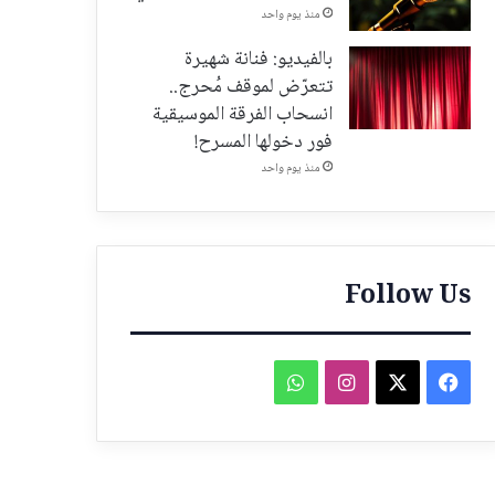
منذ يوم واحد
بالفيديو: فنانة شهيرة
تتعرّض لموقف مُحرج..
انسحاب الفرقة الموسيقية
فور دخولها المسرح!
منذ يوم واحد
Follow Us
فيسبوك
‫X
انستقرام
واتساب