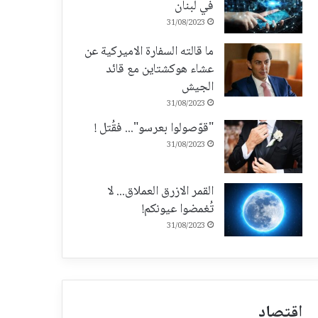
في لبنان
31/08/2023
ما قالته السفارة الاميركية عن
عشاء هوكشتاين مع قائد
الجيش
31/08/2023
"قوّصولوا بعرسو"... فقُتل !
31/08/2023
القمر الازرق العملاق... لا
تُغمضوا عيونكم!
31/08/2023
اقتصاد