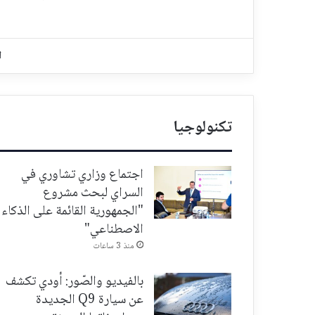
ا
تكنولوجيا
اجتماع وزاري تشاوري في
السراي لبحث مشروع
"الجمهورية القائمة على الذكاء
الاصطناعي"
منذ 3 ساعات
بالفيديو والصّور: أودي تكشف
عن سيارة Q9 الجديدة