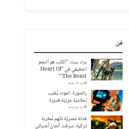
فن
براد بيت: "الكلب هو النجم
الحقيقي في "Heart Of
The Beast""
منذ 11 دقيقة
بالصورة: الموت يُغيّب
إعلاميّة عربيّة قديرة
منذ يوم واحد
فنانة مصريّة تتّهم مُطربة
تركية: سرقت ألحان أغنياتي