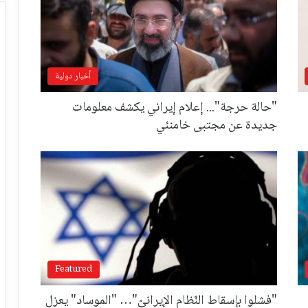
أخبار دولية
"حالة حرجة"... إعلام إيراني يكشف معلومات
جديدة عن مجتبى خامنئي
Featured
"فشلوا بإسقاط النّظام الإيرانيّ"… "الموساد" يعزل