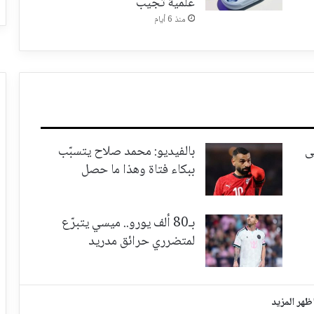
علمية تجيب
منذ 6 أيام
ى
بالفيديو: محمد صلاح يتسبّب
ببكاء فتاة وهذا ما حصل
بـ80 ألف يورو.. ميسي يتبرّع
لمتضرري حرائق مدريد
ظهر المزيد