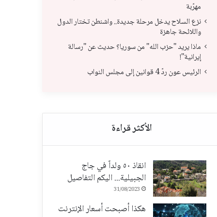
مهرّبة
نزع السلاح يدخل مرحلة جديدة.. واشنطن تختار الدول
واللائحة جاهزة
نزع السلاح يدخل مرحلة جديدة.. واشنطن تختار
ماذ
ماذا يريد "حزب الله" من سوريا؟ حديث عن "رسالة
إيرانية"!
الدول واللائحة جاهزة
"رس
الرئيس عون ردّ 4 قوانين إلى مجلس النواب
انقاذ ٥٠ ولداً في جاج
الجبيلية... اليكم التفاصيل
31/08/2023
هكذا أصبحت أسعار الإنترنت