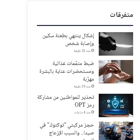
متفرقات
إشكال ينتهي بطعنة سكين
وإصابة شخص
منذ 25 دقيقة
ضبط متمّمات غذائية
ومستحضرات عناية بالبشرة
مهرّبة
منذ 59 دقيقة
تحذير للمواطنين من مشاركة
رمز OPT
منذ 4 ساعات
حجز مركبتي "توكتوك" في
صيدا.. والسبب الإزعاج