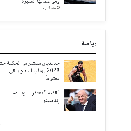
ومواصفاتها المميزة
منذ 6 أيام
رياضة
حديديان مستمر مع الحكمة حت
2028.. وباب اليابان يبقى
مفتوحاً
"الفيفا" يعتذر… ويدعم
إنفانتينو
ا