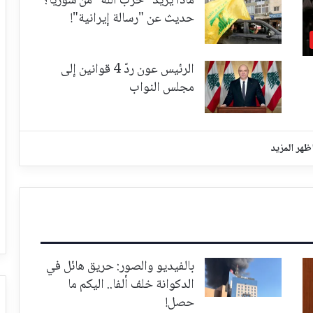
ماذا يريد "حزب الله" من سوريا؟
حديث عن "رسالة إيرانية"!
الرئيس عون ردّ 4 قوانين إلى
مجلس النواب
ظهر المزيد
بالفيديو والصور: حريق هائل في
الدكوانة خلف ألفا.. اليكم ما
حصل!