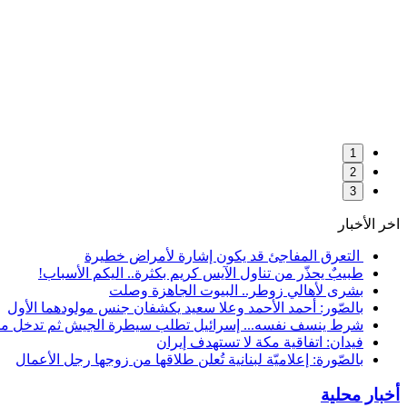
1
2
3
اخر الأخبار
التعرق المفاجئ قد يكون إشارة لأمراض خطيرة
طبيبٌ يحذّر من تناول الآيس كريم بكثرة.. اليكم الأسباب!
بشرى لأهالي زوطر.. البيوت الجاهزة وصلت
بالصّور: أحمد الأحمد وعلا سعيد يكشفان جنس مولودهما الأول
شرط ينسف نفسه... إسرائيل تطلب سيطرة الجيش ثم تدخل من
فيدان: اتفاقية مكة لا تستهدف إيران
بالصّورة: إعلاميّة لبنانية تُعلن طلاقها من زوجها رجل الأعمال
أخبار محلية