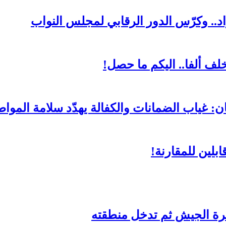
د.. وكرّس الدور الرقابي لمجلس النواب
لف ألفا.. اليكم ما حصل!
ن: غياب الضمانات والكفالة يهدّد سلامة المواط
بلين للمقارنة!
ة الجيش ثم تدخل منطقته