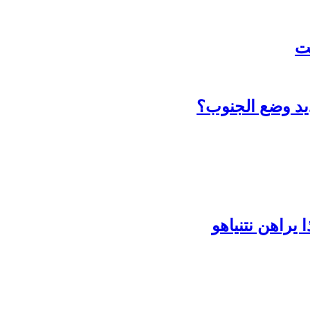
ت
يد وضع الجنوب؟
يراهن نتنياهو