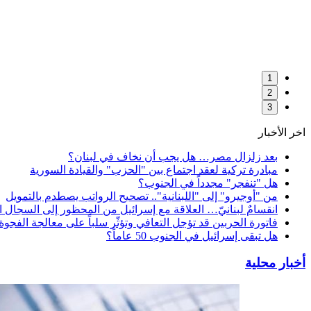
1
2
3
اخر الأخبار
بعد زلزال مصر… هل يجب أن نخاف في لبنان؟
مبادرة تركية لعقد اجتماع بين "الحزب" والقيادة السورية
هل "تنفجر" مجدداً في الجنوب؟
من "أوجيرو" إلى "اللبنانية".. تصحيح الرواتب يصطدم بالتمويل
انقسامٌ لبنانيّ… العلاقة مع إسرائيل من المحظور إلى السجال ا
فاتورة الحربين قد تؤجل التعافي وتؤثّر سلباً على معالجة الفجوة
هل تبقى إسرائيل في الجنوب 50 عاماً؟
أخبار محلية