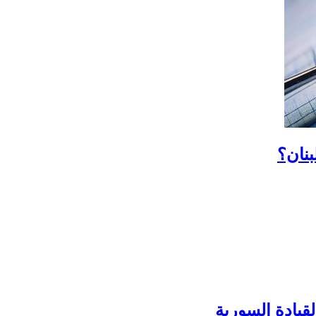
نان؟
قيادة السورية