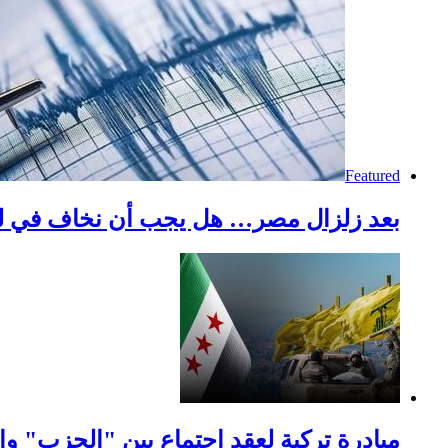
Featured
بعد زلزال مصر… هل يجب أن نخاف في لب
مبادرة تركية لعقد اجتماع بين "الحزب" وال