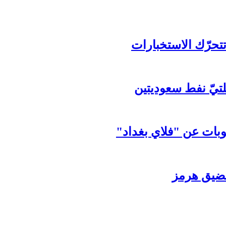
تحرّك الاستخبارات
قلتيّ نفط سعوديتين
وبات عن "فلاي بغداد"