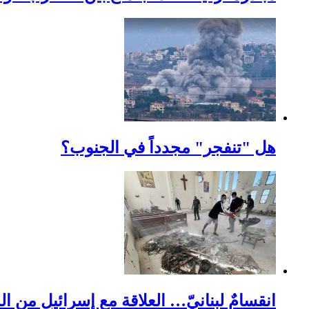
هل "تنفجر" مجدداً في الجنوب؟
انقسامٌ لبنانيّ… العلاقة مع إسرائيل من 