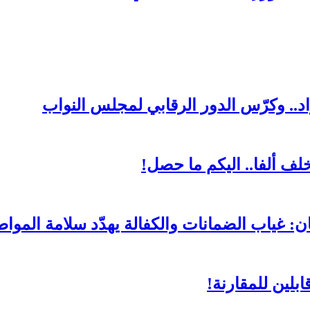
د.. وكرّس الدور الرقابي لمجلس النواب
لف ألفا.. اليكم ما حصل!
ن: غياب الضمانات والكفالة يهدّد سلامة المواط
بلين للمقارنة!