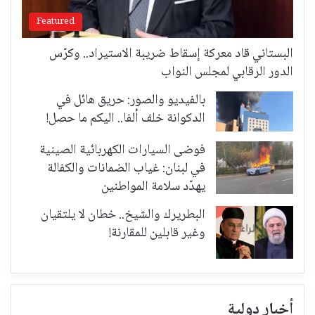
Featured
البستاني قاد معركة إسقاط ضريبة الاستيراد.. وكرّس
الدور الرقابي لمجلس النواب
بالفيديو والصور: حريق هائل في
الدكوانة خلف ألفا.. اليكم ما حصل!
فوضى السيارات الكهربائية الصينية
في لبنان: غياب الضمانات والكفالة
يهدّد سلامة المواطنين
البطريرك والشيخ.. خطان لا يلتقيان
وغير قابلين للمقارنة!
أخبار دولية