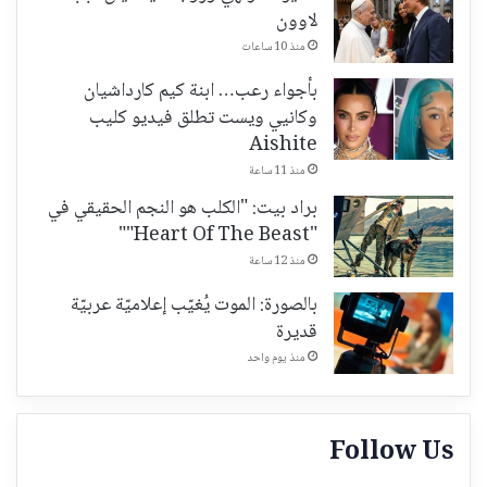
لاوون
منذ 10 ساعات
بأجواء رعب… ابنة كيم كارداشيان
وكانيي ويست تطلق فيديو كليب
Aishite
منذ 11 ساعة
براد بيت: "الكلب هو النجم الحقيقي في
"Heart Of The Beast""
منذ 12 ساعة
بالصورة: الموت يُغيّب إعلاميّة عربيّة
قديرة
منذ يوم واحد
Follow Us