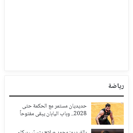
رياضة
حديديان مستمر مع الحكمة حتى
2028.. وباب اليابان يبقى مفتوحاً
بالفيديو: محمد صلاح يتسبّب ببكاء