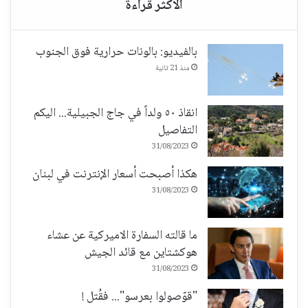
بالفيديو: بالونات حرارية فوق الجنوب
منذ 21 ثانية
انقاذ ٥٠ ولداً في جاج الجبيلية... اليكم
التفاصيل
31/08/2023
هكذا أصبحت أسعار الإنترنت في لبنان
31/08/2023
ما قالته السفارة الاميركية عن عشاء
هوكشتاين مع قائد الجيش
31/08/2023
"قوّصولوا بعرسو"... فقُتل !