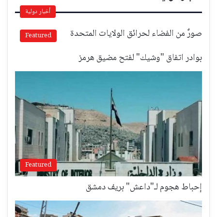
أخبار دولية
صورٌ من الفضاء لحرائق الولايات المتحدة
Featured
بوادر اتفاق "وشيك" لفتح مضيق هرمز
Featured
إحباط هجوم لـ"داعش" بريف دمشق