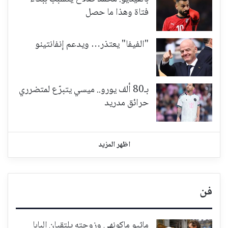
فتاة وهذا ما حصل
"الفيفا" يعتذر… ويدعم إنفانتينو
بـ80 ألف يورو.. ميسي يتبرّع لمتضرري
حرائق مدريد
اظهر المزيد
فن
ماثيو ماكونهي وزوجته يلتقيان البابا