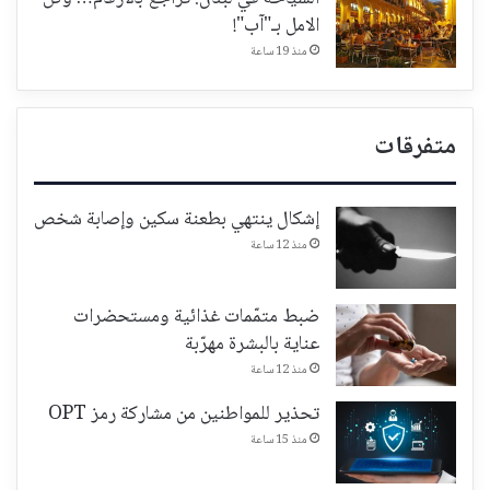
الامل بـ"آب"!
منذ 19 ساعة
متفرقات
إشكال ينتهي بطعنة سكين وإصابة شخص
منذ 12 ساعة
ضبط متمّمات غذائية ومستحضرات
عناية بالبشرة مهرّبة
منذ 12 ساعة
تحذير للمواطنين من مشاركة رمز OPT
منذ 15 ساعة