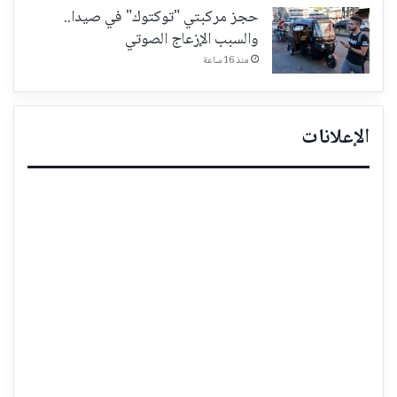
حجز مركبتي "توكتوك" في صيدا..
والسبب الإزعاج الصوتي
منذ 16 ساعة
الإعلانات