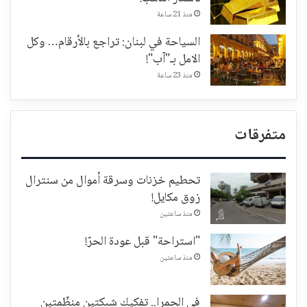
منذ 21 ساعة
السياحة في لبنان: تراجع بالأرقام… وكل
الامل بـ"آب"!
منذ 23 ساعة
متفرقات
تحطيم خزنات وسرقة أموال من سنترال
زوق مكايل!
منذ ساعتين
"استراحة" قبل عودة الحرّ!
منذ ساعتين
في الحمرا.. تفكيك شبكتين منظّمتين