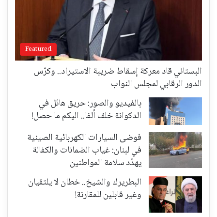
Featured
البستاني قاد معركة إسقاط ضريبة الاستيراد.. وكرّس
الدور الرقابي لمجلس النواب
بالفيديو والصور: حريق هائل في
الدكوانة خلف ألفا.. اليكم ما حصل!
فوضى السيارات الكهربائية الصينية
في لبنان: غياب الضمانات والكفالة
يهدّد سلامة المواطنين
البطريرك والشيخ.. خطان لا يلتقيان
وغير قابلين للمقارنة!