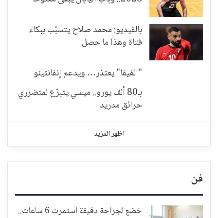
بالفيديو: محمد صلاح يتسبّب ببكاء
فتاة وهذا ما حصل
"الفيفا" يعتذر… ويدعم إنفانتينو
بـ80 ألف يورو.. ميسي يتبرّع لمتضرري
حرائق مدريد
اظهر المزيد
فن
خضع لجراحة دقيقة استمرت 6 ساعات..