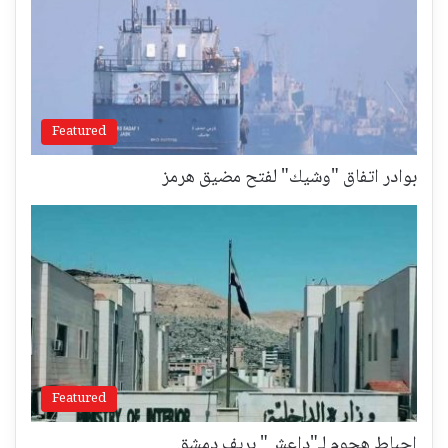
Featured
بوادر اتفاق "وشيك" لفتح مضيق هرمز
Featured
إحباط هجوم لـ"داعش" بريف دمشق