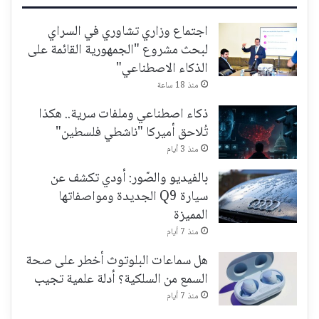
اجتماع وزاري تشاوري في السراي
لبحث مشروع "الجمهورية القائمة على
الذكاء الاصطناعي"
منذ 18 ساعة
ذكاء اصطناعي وملفات سرية.. هكذا
تُلاحق أميركا "ناشطي فلسطين"
منذ 3 أيام
بالفيديو والصّور: أودي تكشف عن
سيارة Q9 الجديدة ومواصفاتها
المميزة
منذ 7 أيام
هل سماعات البلوتوث أخطر على صحة
السمع من السلكية؟ أدلة علمية تجيب
منذ 7 أيام