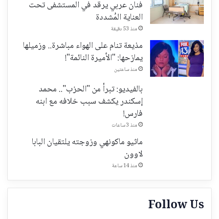
فنان عربي يرقد في المستشفى تحت
العناية المُشددة
منذ 53 دقيقة
مذيعة تنام على الهواء مباشرة.. وزميلها
يمازحها: "الأميرة النائمة"!
منذ ساعتين
بالفيديو: تبرأ من "الحزب".. محمد
إسكندر يكشف سبب خلافه مع ابنه
فارس!
منذ 3 ساعات
ماثيو ماكونهي وزوجته يلتقيان البابا
لاوون
منذ 14 ساعة
Follow Us